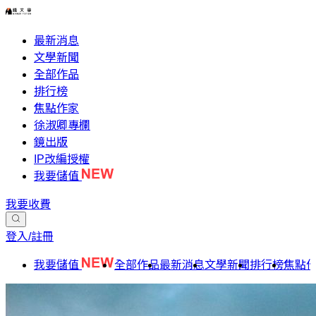
最新消息
文學新聞
全部作品
排行榜
焦點作家
徐淑卿專欄
鏡出版
IP改編授權
我要儲值
我要收費
登入/註冊
我要儲值
全部作品
最新消息
文學新聞
排行榜
焦點