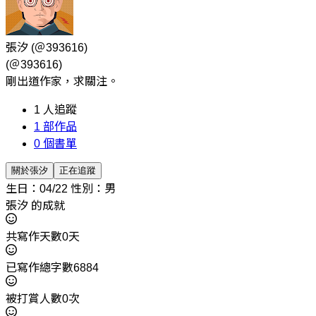
張汐
(＠393616)
(＠393616)
剛出道作家，求關注。
1
人追蹤
1
部作品
0
個書單
關於張汐
正在追蹤
生日：04/22
性別：男
張汐 的成就
共寫作天數0天
已寫作總字數6884
被打賞人數0次