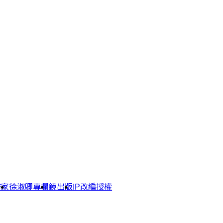
作家
徐淑卿專欄
鏡出版
IP改編授權