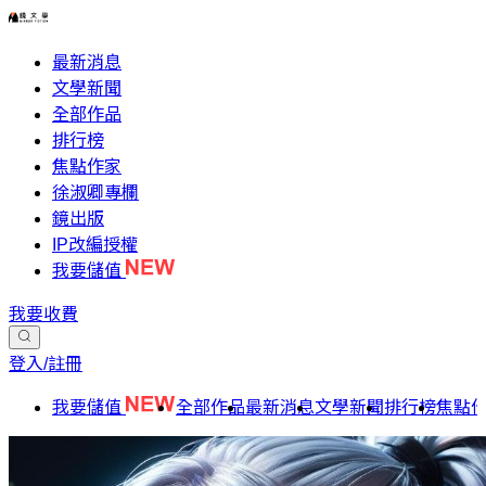
最新消息
文學新聞
全部作品
排行榜
焦點作家
徐淑卿專欄
鏡出版
IP改編授權
我要儲值
我要收費
登入/註冊
我要儲值
全部作品
最新消息
文學新聞
排行榜
焦點