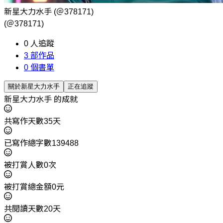
新星大力水手
(＠378171)
(＠378171)
0
人追蹤
3
部作品
0
個書單
關於新星大力水手
正在追蹤
新星大力水手 的成就
共寫作天數35天
已寫作總字數139488
被打賞人數0次
被打賞總金額0元
共閱讀天數20天