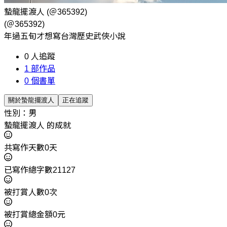
蟄龍擺渡人
(＠365392)
(＠365392)
年過五旬才想寫台灣歷史武俠小說
0
人追蹤
1
部作品
0
個書單
關於蟄龍擺渡人
正在追蹤
性別：男
蟄龍擺渡人 的成就
共寫作天數0天
已寫作總字數21127
被打賞人數0次
被打賞總金額0元