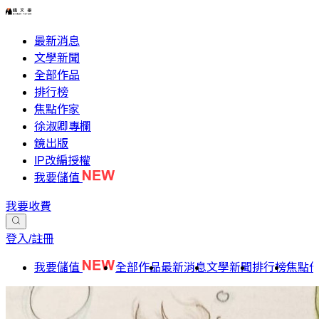
最新消息
文學新聞
全部作品
排行榜
焦點作家
徐淑卿專欄
鏡出版
IP改編授權
我要儲值
我要收費
登入/註冊
我要儲值
全部作品
最新消息
文學新聞
排行榜
焦點