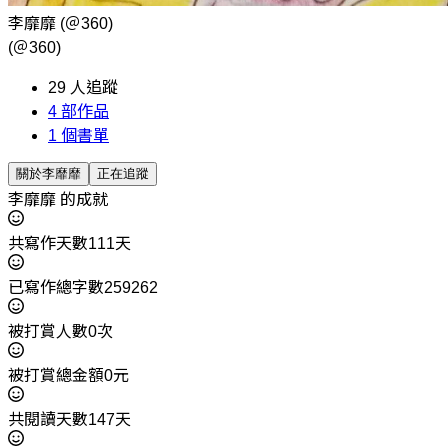
李靡靡
(＠360)
(＠360)
29
人追蹤
4
部作品
1
個書單
關於李靡靡
正在追蹤
李靡靡 的成就
共寫作天數111天
已寫作總字數259262
被打賞人數0次
被打賞總金額0元
共閱讀天數147天