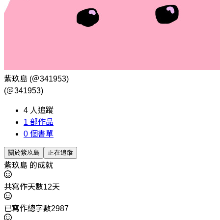
紫玖島
(＠341953)
(＠341953)
4
人追蹤
1
部作品
0
個書單
關於紫玖島
正在追蹤
紫玖島 的成就
共寫作天數12天
已寫作總字數2987