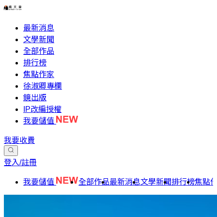
最新消息
文學新聞
全部作品
排行榜
焦點作家
徐淑卿專欄
鏡出版
IP改編授權
我要儲值
我要收費
登入/註冊
我要儲值
全部作品
最新消息
文學新聞
排行榜
焦點