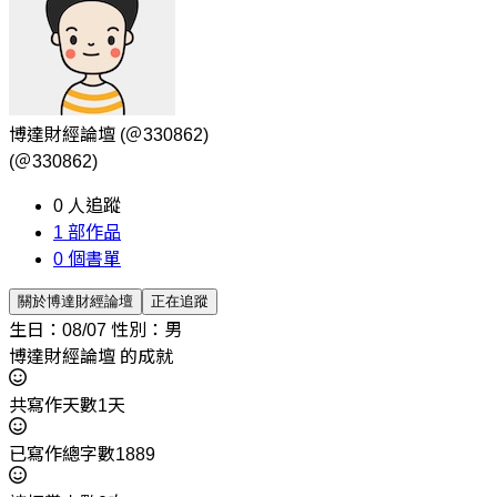
博達財經論壇
(＠330862)
(＠330862)
0
人追蹤
1
部作品
0
個書單
關於博達財經論壇
正在追蹤
生日：08/07
性別：男
博達財經論壇 的成就
共寫作天數1天
已寫作總字數1889