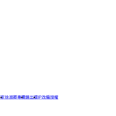
作家
徐淑卿專欄
鏡出版
IP改編授權