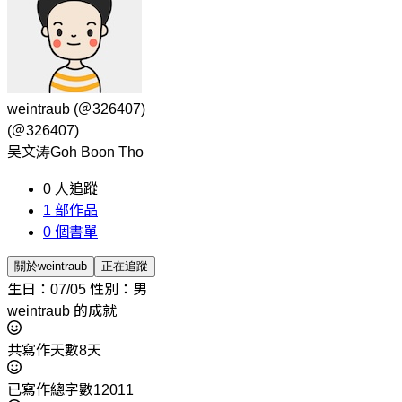
weintraub
(＠326407)
(＠326407)
吴文涛Goh Boon Tho
0
人追蹤
1
部作品
0
個書單
關於weintraub
正在追蹤
生日：07/05
性別：男
weintraub 的成就
共寫作天數8天
已寫作總字數12011