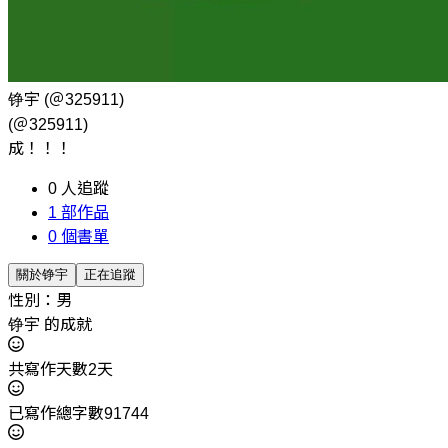
铮宇
(＠325911)
(＠325911)
成！！！
0
人追蹤
1
部作品
0
個書單
關於铮宇
正在追蹤
性別：男
铮宇 的成就
共寫作天數2天
已寫作總字數91744