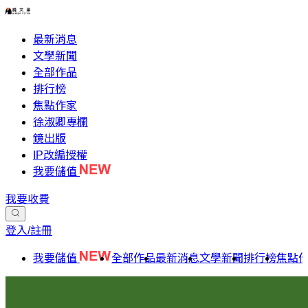
最新消息
文學新聞
全部作品
排行榜
焦點作家
徐淑卿專欄
鏡出版
IP改編授權
我要儲值
我要收費
登入/註冊
我要儲值
全部作品
最新消息
文學新聞
排行榜
焦點