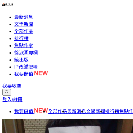
最新消息
文學新聞
全部作品
排行榜
焦點作家
徐淑卿專欄
鏡出版
IP改編授權
我要儲值
我要收費
登入/註冊
我要儲值
全部作品
最新消息
文學新聞
排行榜
焦點