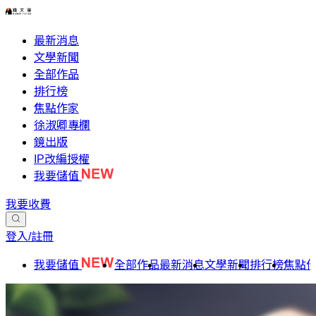
最新消息
文學新聞
全部作品
排行榜
焦點作家
徐淑卿專欄
鏡出版
IP改編授權
我要儲值
我要收費
登入/註冊
我要儲值
全部作品
最新消息
文學新聞
排行榜
焦點