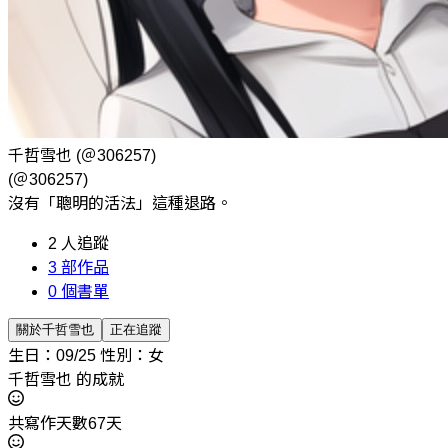
千哲雪也
(＠306257)
(＠306257)
沒有「聰明的活法」這種退路。
2
人追蹤
3
部作品
0
個書單
關於千哲雪也
正在追蹤
生日：09/25
性別：女
千哲雪也 的成就
共寫作天數67天