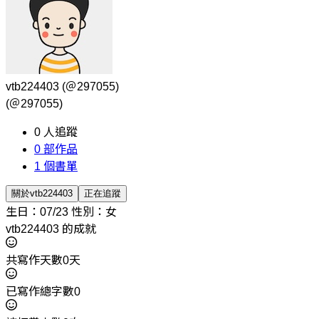
vtb224403
(＠297055)
(＠297055)
0
人追蹤
0
部作品
1
個書單
關於vtb224403
正在追蹤
生日：07/23
性別：女
vtb224403 的成就
共寫作天數0天
已寫作總字數0