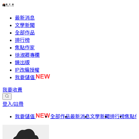
最新消息
文學新聞
全部作品
排行榜
焦點作家
徐淑卿專欄
鏡出版
IP改編授權
我要儲值
我要收費
登入/註冊
我要儲值
全部作品
最新消息
文學新聞
排行榜
焦點