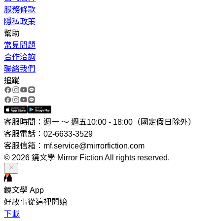
服務條款
隱私政策
幫助
常見問題
合作洽詢
聯絡我們
追蹤
客服時間：週一 ～ 週五10:00 - 18:00（國定假日除外）
客服電話：02-6633-3529
客服信箱：mf.service@mirrorfiction.com
© 2026 鏡文學 Mirror Fiction All rights reserved.
鏡文學 App
好故事從這裡開始
下載