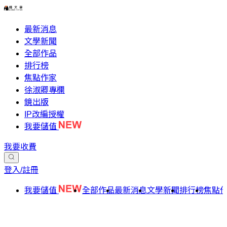
最新消息
文學新聞
全部作品
排行榜
焦點作家
徐淑卿專欄
鏡出版
IP改編授權
我要儲值
我要收費
登入/註冊
我要儲值
全部作品
最新消息
文學新聞
排行榜
焦點