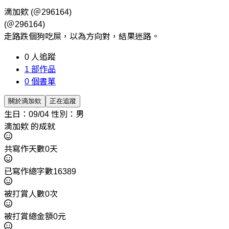
滴加欸
(＠296164)
(＠296164)
走路跌個狗吃屎，以為方向對，結果迷路。
0
人追蹤
1
部作品
0
個書單
關於滴加欸
正在追蹤
生日：09/04
性別：男
滴加欸 的成就
共寫作天數0天
已寫作總字數16389
被打賞人數0次
被打賞總金額0元