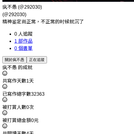
疯不愚
(＠292030)
(＠292030)
精神鉴定尚正常，不正常的时候就沉了
0
人追蹤
1
部作品
0
個書單
關於疯不愚
正在追蹤
疯不愚 的成就
共寫作天數1天
已寫作總字數32363
被打賞人數0次
被打賞總金額0元
共閱讀天數4天