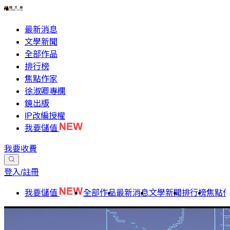
最新消息
文學新聞
全部作品
排行榜
焦點作家
徐淑卿專欄
鏡出版
IP改編授權
我要儲值
我要收費
登入/註冊
我要儲值
全部作品
最新消息
文學新聞
排行榜
焦點