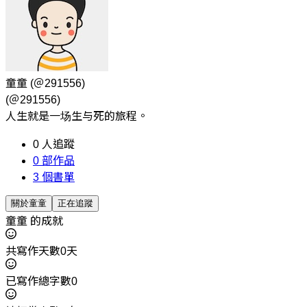
童童
(＠291556)
(＠291556)
人生就是一场生与死的旅程。
0
人追蹤
0
部作品
3
個書單
關於童童
正在追蹤
童童 的成就
共寫作天數0天
已寫作總字數0