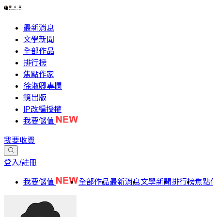
最新消息
文學新聞
全部作品
排行榜
焦點作家
徐淑卿專欄
鏡出版
IP改編授權
我要儲值
我要收費
登入/註冊
我要儲值
全部作品
最新消息
文學新聞
排行榜
焦點