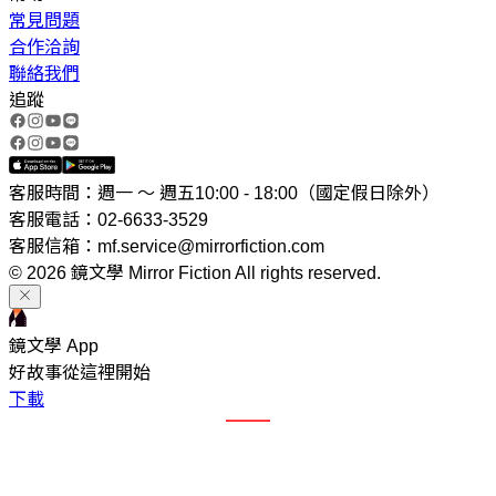
常見問題
合作洽詢
聯絡我們
追蹤
客服時間：週一 ～ 週五10:00 - 18:00（國定假日除外）
客服電話：02-6633-3529
客服信箱：mf.service@mirrorfiction.com
© 2026 鏡文學 Mirror Fiction All rights reserved.
鏡文學 App
好故事從這裡開始
下載