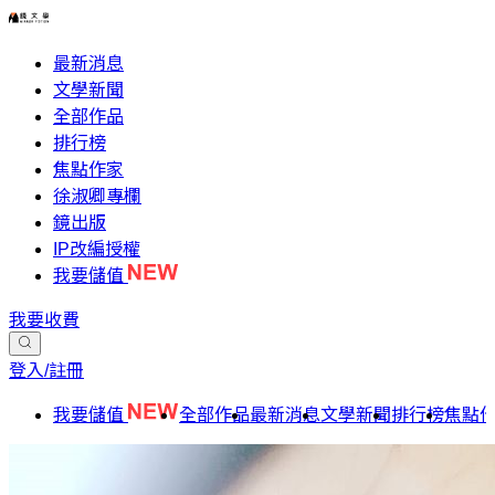
最新消息
文學新聞
全部作品
排行榜
焦點作家
徐淑卿專欄
鏡出版
IP改編授權
我要儲值
我要收費
登入/註冊
我要儲值
全部作品
最新消息
文學新聞
排行榜
焦點