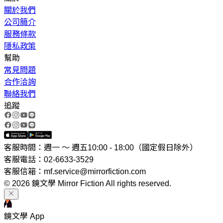
關於我們
公司簡介
服務條款
隱私政策
幫助
常見問題
合作洽詢
聯絡我們
追蹤
客服時間：週一 ～ 週五10:00 - 18:00（國定假日除外）
客服電話：02-6633-3529
客服信箱：mf.service@mirrorfiction.com
© 2026 鏡文學 Mirror Fiction All rights reserved.
鏡文學 App