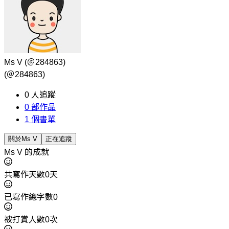
Ms V
(＠284863)
(＠284863)
0
人追蹤
0
部作品
1
個書單
關於Ms V
正在追蹤
Ms V 的成就
共寫作天數0天
已寫作總字數0
被打賞人數0次