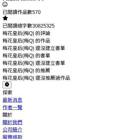
已閱讀作品數570
已閱讀總字數30825325
梅花皇后(梅Q) 的評論
梅花皇后(梅Q) 的作品
梅花皇后(梅Q) 還沒建立書單
梅花皇后(梅Q) 的書單
梅花皇后(梅Q) 還沒建立書單
梅花皇后(梅Q) 的推薦
梅花皇后(梅Q) 還沒推薦過作品
探索
最新消息
作者一覽
關於
關於我們
公司簡介
服務條款