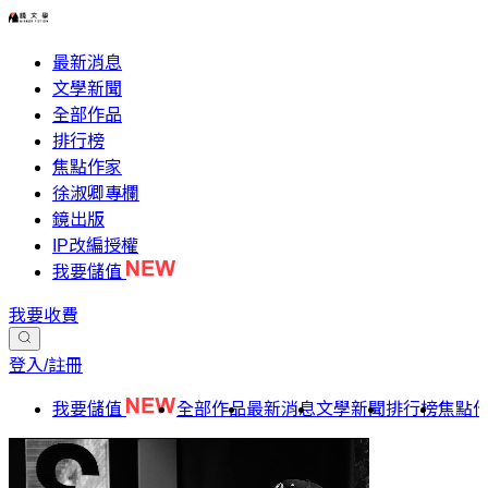
最新消息
文學新聞
全部作品
排行榜
焦點作家
徐淑卿專欄
鏡出版
IP改編授權
我要儲值
我要收費
登入/註冊
我要儲值
全部作品
最新消息
文學新聞
排行榜
焦點