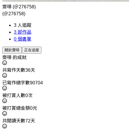
齋啡
(＠276758)
(＠276758)
3
人追蹤
3
部作品
0
個書單
關於齋啡
正在追蹤
齋啡 的成就
共寫作天數36天
已寫作總字數90704
被打賞人數0次
被打賞總金額0元
共閱讀天數72天