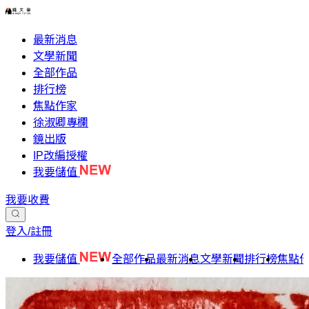
最新消息
文學新聞
全部作品
排行榜
焦點作家
徐淑卿專欄
鏡出版
IP改編授權
我要儲值
我要收費
登入/註冊
我要儲值
全部作品
最新消息
文學新聞
排行榜
焦點