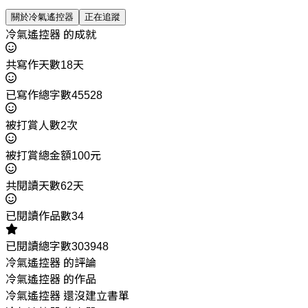
關於冷氣遙控器
正在追蹤
冷氣遙控器 的成就
共寫作天數18天
已寫作總字數45528
被打賞人數2次
被打賞總金額100元
共閱讀天數62天
已閱讀作品數34
已閱讀總字數303948
冷氣遙控器 的評論
冷氣遙控器 的作品
冷氣遙控器 還沒建立書單