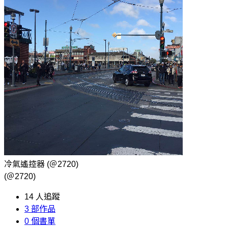
冷氣遙控器
(＠2720)
(＠2720)
14
人追蹤
3
部作品
0
個書單