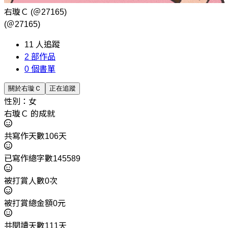
右璇Ｃ
(＠27165)
(＠27165)
11
人追蹤
2
部作品
0
個書單
關於右璇Ｃ
正在追蹤
性別：女
右璇Ｃ 的成就
共寫作天數106天
已寫作總字數145589
被打賞人數0次
被打賞總金額0元
共閱讀天數111天