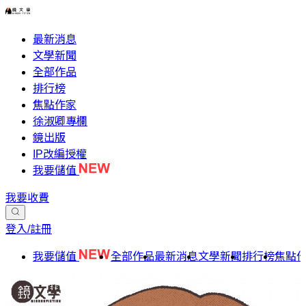
最新消息
文學新聞
全部作品
排行榜
焦點作家
徐淑卿專欄
鏡出版
IP改編授權
我要儲值
我要收費
登入/註冊
我要儲值
全部作品
最新消息
文學新聞
排行榜
焦點