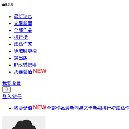
最新消息
文學新聞
全部作品
排行榜
焦點作家
徐淑卿專欄
鏡出版
IP改編授權
我要儲值
我要收費
登入/註冊
我要儲值
全部作品
最新消息
文學新聞
排行榜
焦點