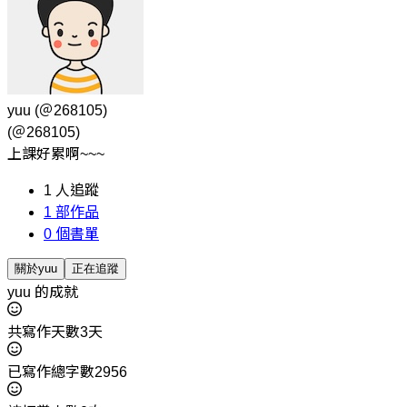
yuu
(＠268105)
(＠268105)
上課好累啊~~~
1
人追蹤
1
部作品
0
個書單
關於yuu
正在追蹤
yuu 的成就
共寫作天數3天
已寫作總字數2956