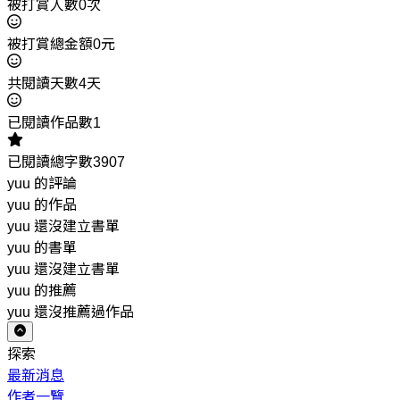
被打賞人數0次
被打賞總金額0元
共閱讀天數4天
已閱讀作品數1
已閱讀總字數3907
yuu 的評論
yuu 的作品
yuu 還沒建立書單
yuu 的書單
yuu 還沒建立書單
yuu 的推薦
yuu 還沒推薦過作品
探索
最新消息
作者一覽