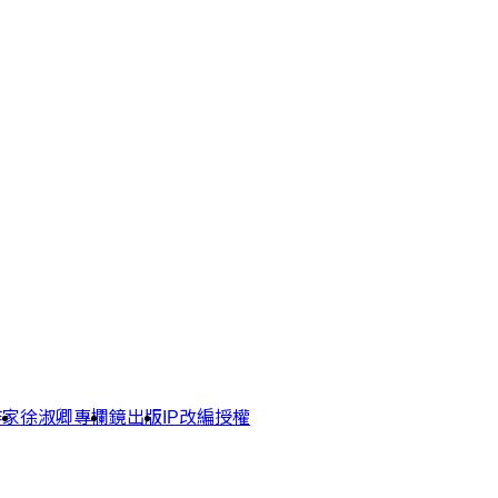
作家
徐淑卿專欄
鏡出版
IP改編授權