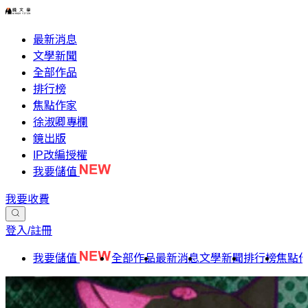
最新消息
文學新聞
全部作品
排行榜
焦點作家
徐淑卿專欄
鏡出版
IP改編授權
我要儲值
我要收費
登入/註冊
我要儲值
全部作品
最新消息
文學新聞
排行榜
焦點