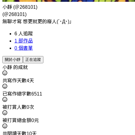
小靜
(＠268101)
(＠268101)
無聊才寫 想更就更的廢人(´･Д･)」
6
人追蹤
1
部作品
0
個書單
關於小靜
正在追蹤
小靜 的成就
共寫作天數4天
已寫作總字數6511
被打賞人數0次
被打賞總金額0元
共閱讀天數10天