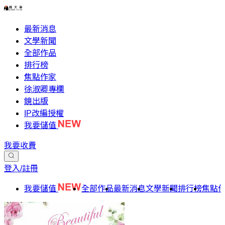
最新消息
文學新聞
全部作品
排行榜
焦點作家
徐淑卿專欄
鏡出版
IP改編授權
我要儲值
我要收費
登入/註冊
我要儲值
全部作品
最新消息
文學新聞
排行榜
焦點