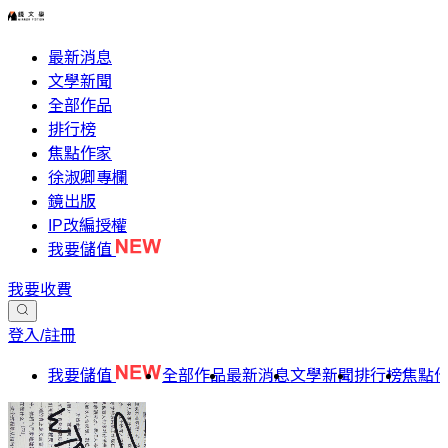
最新消息
文學新聞
全部作品
排行榜
焦點作家
徐淑卿專欄
鏡出版
IP改編授權
我要儲值
我要收費
登入/註冊
我要儲值
全部作品
最新消息
文學新聞
排行榜
焦點