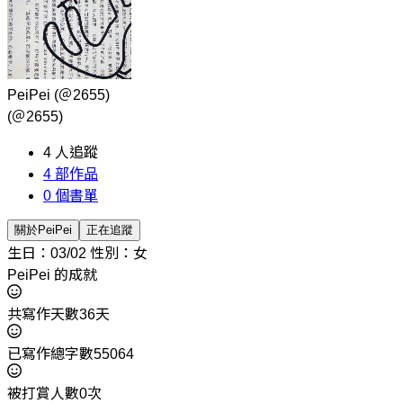
PeiPei
(＠2655)
(＠2655)
4
人追蹤
4
部作品
0
個書單
關於PeiPei
正在追蹤
生日：03/02
性別：女
PeiPei 的成就
共寫作天數36天
已寫作總字數55064
被打賞人數0次