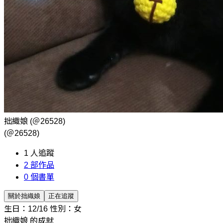
拙織娘
(＠26528)
(＠26528)
1
人追蹤
2
部作品
0
個書單
關於拙織娘
正在追蹤
生日：12/16
性別：女
拙織娘 的成就