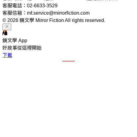
客服電話：02-6633-3529
客服信箱：mf.service@mirrorfiction.com
© 2026 鏡文學 Mirror Fiction All rights reserved.
鏡文學 App
好故事從這裡開始
下載