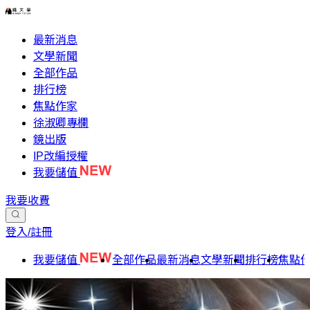
最新消息
文學新聞
全部作品
排行榜
焦點作家
徐淑卿專欄
鏡出版
IP改編授權
我要儲值
我要收費
登入/註冊
我要儲值
全部作品
最新消息
文學新聞
排行榜
焦點