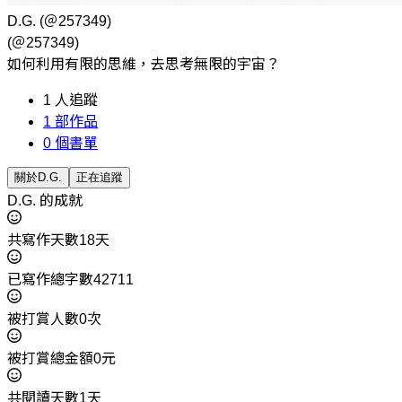
D.G.
(＠257349)
(＠257349)
如何利用有限的思維，去思考無限的宇宙？
1
人追蹤
1
部作品
0
個書單
關於D.G.
正在追蹤
D.G. 的成就
共寫作天數18天
已寫作總字數42711
被打賞人數0次
被打賞總金額0元
共閱讀天數1天