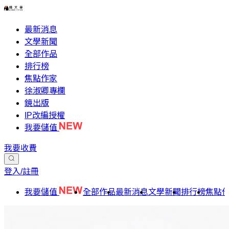
最新消息
文學新聞
全部作品
排行榜
焦點作家
徐淑卿專欄
鏡出版
IP改編授權
我要儲值
我要收費
登入/註冊
我要儲值
全部作品
最新消息
文學新聞
排行榜
焦點