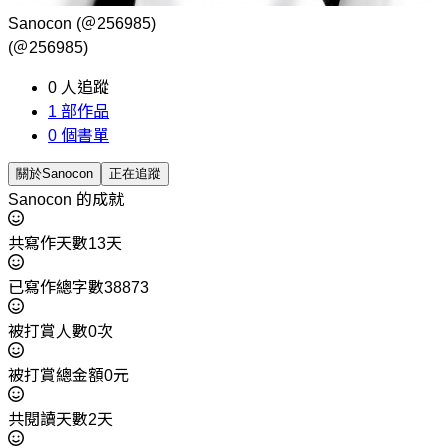
Sanocon
(＠256985)
(＠256985)
0
人追蹤
1
部作品
0
個書單
關於Sanocon
正在追蹤
Sanocon 的成就
共寫作天數13天
已寫作總字數38873
被打賞人數0次
被打賞總金額0元
共閱讀天數2天