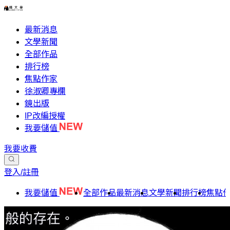
最新消息
文學新聞
全部作品
排行榜
焦點作家
徐淑卿專欄
鏡出版
IP改編授權
我要儲值
我要收費
登入/註冊
我要儲值
全部作品
最新消息
文學新聞
排行榜
焦點