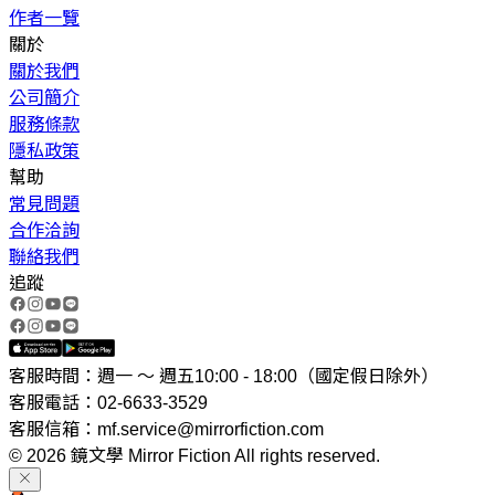
作者一覽
關於
關於我們
公司簡介
服務條款
隱私政策
幫助
常見問題
合作洽詢
聯絡我們
追蹤
客服時間：週一 ～ 週五10:00 - 18:00（國定假日除外）
客服電話：02-6633-3529
客服信箱：mf.service@mirrorfiction.com
© 2026 鏡文學 Mirror Fiction All rights reserved.