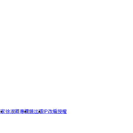
作家
徐淑卿專欄
鏡出版
IP改編授權