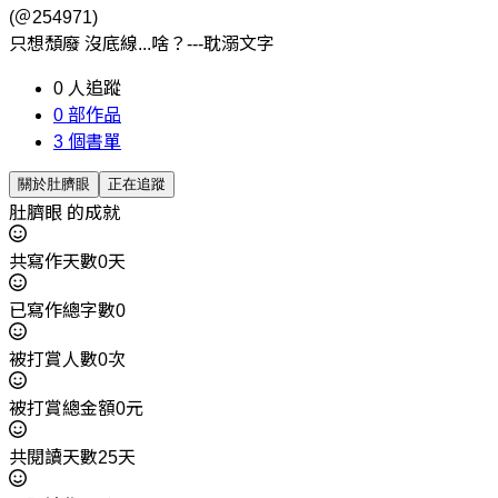
(＠254971)
只想頹廢 沒底線...啥？---耽溺文字
0
人追蹤
0
部作品
3
個書單
關於肚臍眼
正在追蹤
肚臍眼 的成就
共寫作天數0天
已寫作總字數0
被打賞人數0次
被打賞總金額0元
共閱讀天數25天