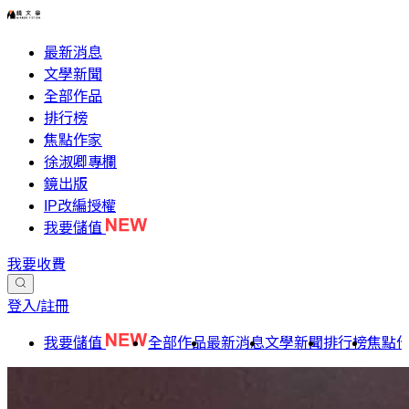
最新消息
文學新聞
全部作品
排行榜
焦點作家
徐淑卿專欄
鏡出版
IP改編授權
我要儲值
我要收費
登入/註冊
我要儲值
全部作品
最新消息
文學新聞
排行榜
焦點