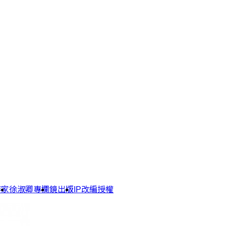
作家
徐淑卿專欄
鏡出版
IP改編授權