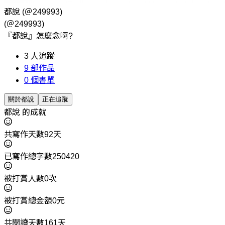
都說
(＠249993)
(＠249993)
『都說』怎麼念啊?
3
人追蹤
9
部作品
0
個書單
關於都說
正在追蹤
都說 的成就
共寫作天數92天
已寫作總字數250420
被打賞人數0次
被打賞總金額0元
共閱讀天數161天