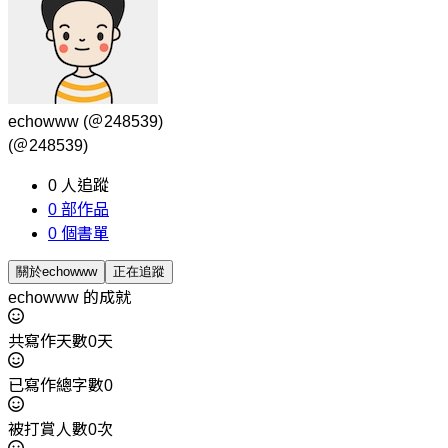
echowww
(＠248539)
(＠248539)
0
人追蹤
0
部作品
0
個書單
關於echowww
正在追蹤
echowww 的成就
共寫作天數0天
已寫作總字數0
被打賞人數0次