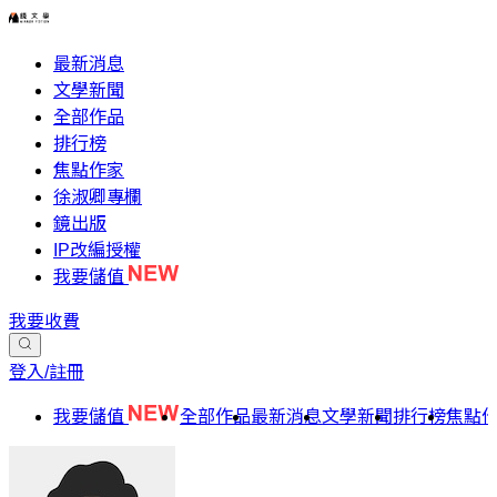
最新消息
文學新聞
全部作品
排行榜
焦點作家
徐淑卿專欄
鏡出版
IP改編授權
我要儲值
我要收費
登入/註冊
我要儲值
全部作品
最新消息
文學新聞
排行榜
焦點