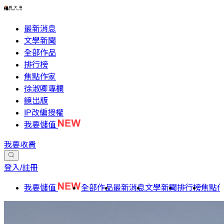
最新消息
文學新聞
全部作品
排行榜
焦點作家
徐淑卿專欄
鏡出版
IP改編授權
我要儲值
我要收費
登入/註冊
我要儲值
全部作品
最新消息
文學新聞
排行榜
焦點