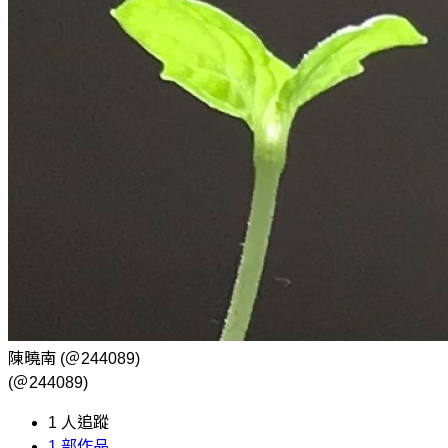
陳曉南
(＠244089)
(＠244089)
1
人追蹤
1
部作品