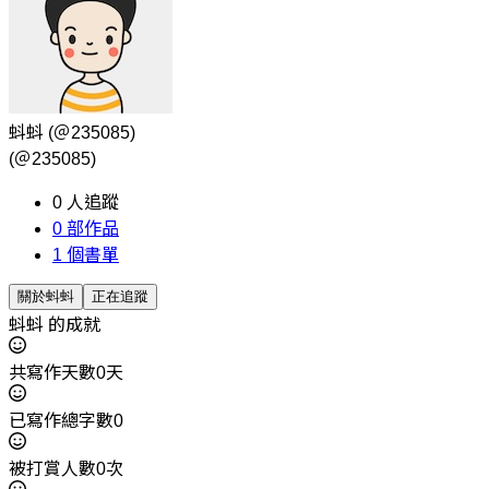
蚪蚪
(＠235085)
(＠235085)
0
人追蹤
0
部作品
1
個書單
關於蚪蚪
正在追蹤
蚪蚪 的成就
共寫作天數0天
已寫作總字數0
被打賞人數0次