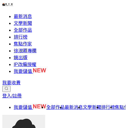
最新消息
文學新聞
全部作品
排行榜
焦點作家
徐淑卿專欄
鏡出版
IP改編授權
我要儲值
我要收費
登入/註冊
我要儲值
全部作品
最新消息
文學新聞
排行榜
焦點