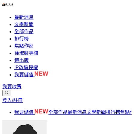
最新消息
文學新聞
全部作品
排行榜
焦點作家
徐淑卿專欄
鏡出版
IP改編授權
我要儲值
我要收費
登入/註冊
我要儲值
全部作品
最新消息
文學新聞
排行榜
焦點