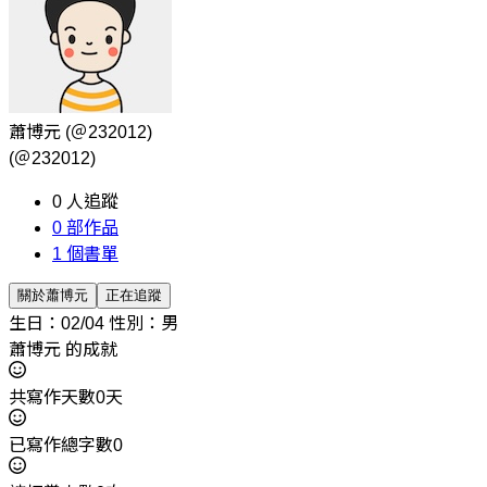
蕭博元
(＠232012)
(＠232012)
0
人追蹤
0
部作品
1
個書單
關於蕭博元
正在追蹤
生日：02/04
性別：男
蕭博元 的成就
共寫作天數0天
已寫作總字數0