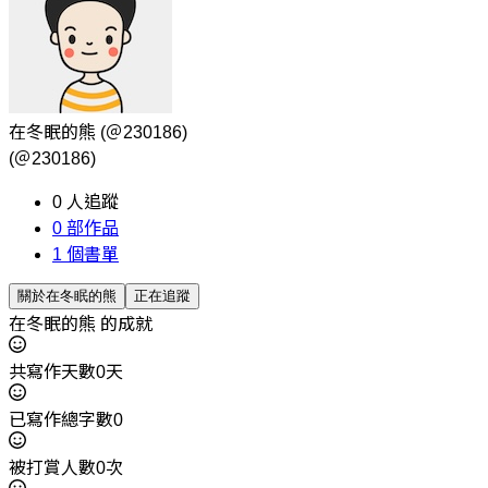
在冬眠的熊
(＠230186)
(＠230186)
0
人追蹤
0
部作品
1
個書單
關於在冬眠的熊
正在追蹤
在冬眠的熊 的成就
共寫作天數0天
已寫作總字數0
被打賞人數0次