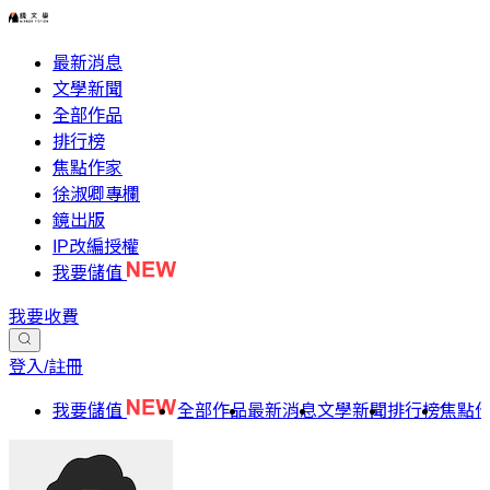
最新消息
文學新聞
全部作品
排行榜
焦點作家
徐淑卿專欄
鏡出版
IP改編授權
我要儲值
我要收費
登入/註冊
我要儲值
全部作品
最新消息
文學新聞
排行榜
焦點