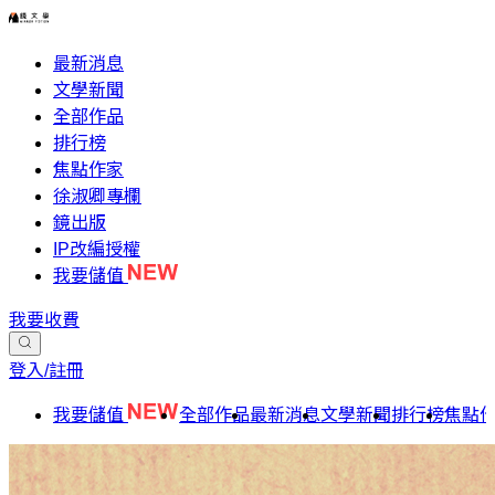
最新消息
文學新聞
全部作品
排行榜
焦點作家
徐淑卿專欄
鏡出版
IP改編授權
我要儲值
我要收費
登入/註冊
我要儲值
全部作品
最新消息
文學新聞
排行榜
焦點