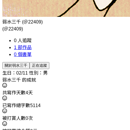
弱水三千
(＠22409)
(＠22409)
0
人追蹤
1
部作品
0
個書單
關於弱水三千
正在追蹤
生日：02/11
性別：男
弱水三千 的成就
共寫作天數4天
已寫作總字數5114
被打賞人數0次