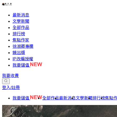
最新消息
文學新聞
全部作品
排行榜
焦點作家
徐淑卿專欄
鏡出版
IP改編授權
我要儲值
我要收費
登入/註冊
我要儲值
全部作品
最新消息
文學新聞
排行榜
焦點