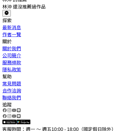
林沖 還沒推薦過作品
探索
最新消息
作者一覽
關於
關於我們
公司簡介
服務條款
隱私政策
幫助
常見問題
合作洽詢
聯絡我們
追蹤
客服時間：週一 ～ 週五10:00 - 18:00（國定假日除外）