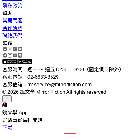
隱私政策
幫助
常見問題
合作洽詢
聯絡我們
追蹤
客服時間：週一 ～ 週五10:00 - 18:00（國定假日除外）
客服電話：02-6633-3529
客服信箱：mf.service@mirrorfiction.com
© 2026 鏡文學 Mirror Fiction All rights reserved.
鏡文學 App
好故事從這裡開始
下載