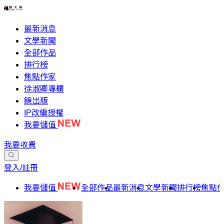
最新消息
文學新聞
全部作品
排行榜
焦點作家
徐淑卿專欄
鏡出版
IP改編授權
我要儲值
我要收費
登入/註冊
我要儲值
全部作品
最新消息
文學新聞
排行榜
焦點