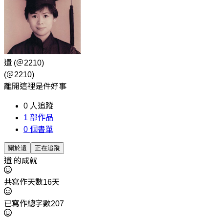
遺
(＠2210)
(＠2210)
離開這裡是件好事
0
人追蹤
1
部作品
0
個書單
關於遺
正在追蹤
遺 的成就
共寫作天數16天
已寫作總字數207