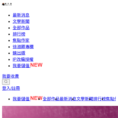
最新消息
文學新聞
全部作品
排行榜
焦點作家
徐淑卿專欄
鏡出版
IP改編授權
我要儲值
我要收費
登入/註冊
我要儲值
全部作品
最新消息
文學新聞
排行榜
焦點