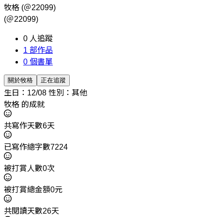
牧格
(＠22099)
(＠22099)
0
人追蹤
1
部作品
0
個書單
關於牧格
正在追蹤
生日：12/08
性別：其他
牧格 的成就
共寫作天數6天
已寫作總字數7224
被打賞人數0次
被打賞總金額0元
共閱讀天數26天