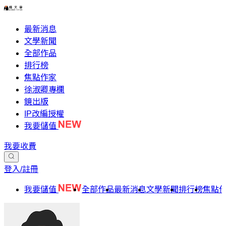
最新消息
文學新聞
全部作品
排行榜
焦點作家
徐淑卿專欄
鏡出版
IP改編授權
我要儲值
我要收費
登入/註冊
我要儲值
全部作品
最新消息
文學新聞
排行榜
焦點