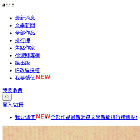
最新消息
文學新聞
全部作品
排行榜
焦點作家
徐淑卿專欄
鏡出版
IP改編授權
我要儲值
我要收費
登入/註冊
我要儲值
全部作品
最新消息
文學新聞
排行榜
焦點