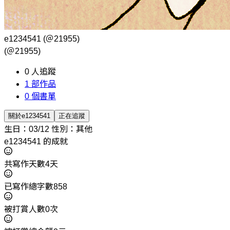
e1234541
(＠21955)
(＠21955)
0
人追蹤
1
部作品
0
個書單
關於e1234541
正在追蹤
生日：03/12
性別：其他
e1234541 的成就
共寫作天數4天
已寫作總字數858
被打賞人數0次