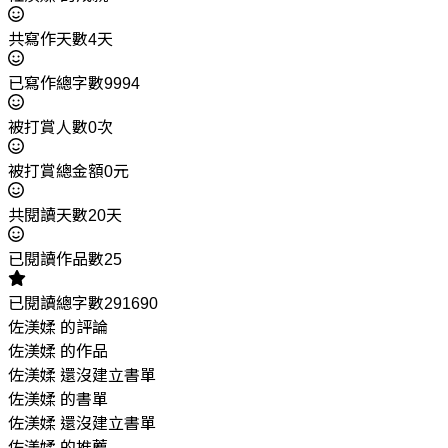
共寫作天數4天
已寫作總字數9994
被打賞人數0次
被打賞總金額0元
共閱讀天數20天
已閱讀作品數25
已閱讀總字數291690
佐渼媃 的評論
佐渼媃 的作品
佐渼媃 還沒建立書單
佐渼媃 的書單
佐渼媃 還沒建立書單
佐渼媃 的推薦