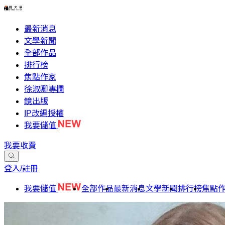
最新消息
文學新聞
全部作品
排行榜
焦點作家
徐淑卿專欄
鏡出版
IP改編授權
我要儲值
我要收費
登入/註冊
我要儲值
全部作品
最新消息
文學新聞
排行榜
焦點