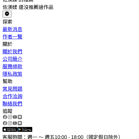
佐渼媃 還沒推薦過作品
探索
最新消息
作者一覽
關於
關於我們
公司簡介
服務條款
隱私政策
幫助
常見問題
合作洽詢
聯絡我們
追蹤
客服時間：週一 ～ 週五10:00 - 18:00（國定假日除外）