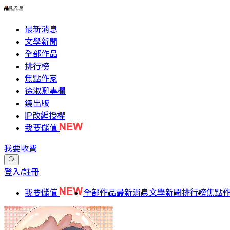
最新消息
文學新聞
全部作品
排行榜
焦點作家
徐淑卿專欄
鏡出版
IP改編授權
我要儲值
我要收費
登入/註冊
我要儲值
全部作品
最新消息
文學新聞
排行榜
焦點