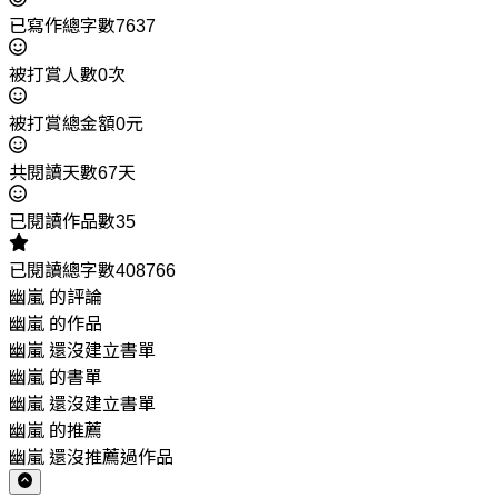
已寫作總字數7637
被打賞人數0次
被打賞總金額0元
共閱讀天數67天
已閱讀作品數35
已閱讀總字數408766
幽嵐 的評論
幽嵐 的作品
幽嵐 還沒建立書單
幽嵐 的書單
幽嵐 還沒建立書單
幽嵐 的推薦
幽嵐 還沒推薦過作品