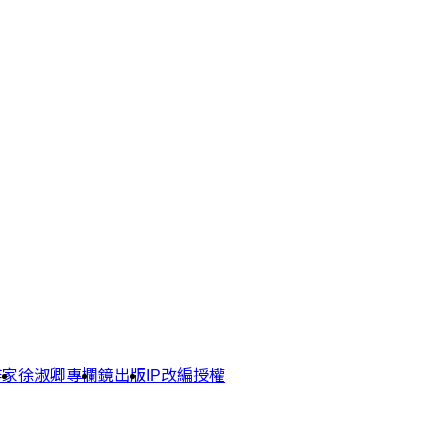
作家
徐淑卿專欄
鏡出版
IP改編授權