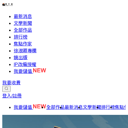
最新消息
文學新聞
全部作品
排行榜
焦點作家
徐淑卿專欄
鏡出版
IP改編授權
我要儲值
我要收費
登入/註冊
我要儲值
全部作品
最新消息
文學新聞
排行榜
焦點