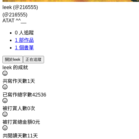
leek
(＠216555)
(＠216555)
ATAT ^^__
0
人追蹤
1
部作品
1
個書單
關於leek
正在追蹤
leek 的成就
共寫作天數1天
已寫作總字數42536
被打賞人數0次
被打賞總金額0元
共閱讀天數11天