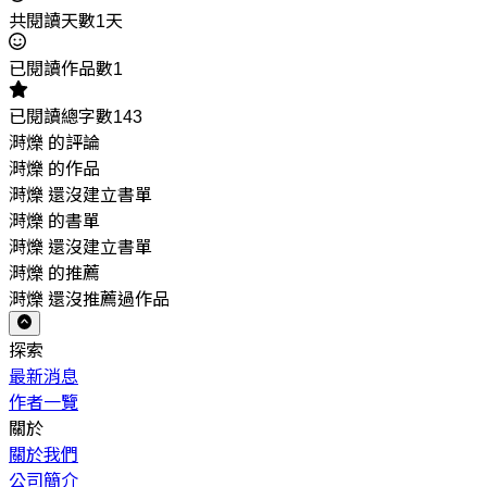
共閱讀天數1天
已閱讀作品數1
已閱讀總字數143
溡爍 的評論
溡爍 的作品
溡爍 還沒建立書單
溡爍 的書單
溡爍 還沒建立書單
溡爍 的推薦
溡爍 還沒推薦過作品
探索
最新消息
作者一覽
關於
關於我們
公司簡介