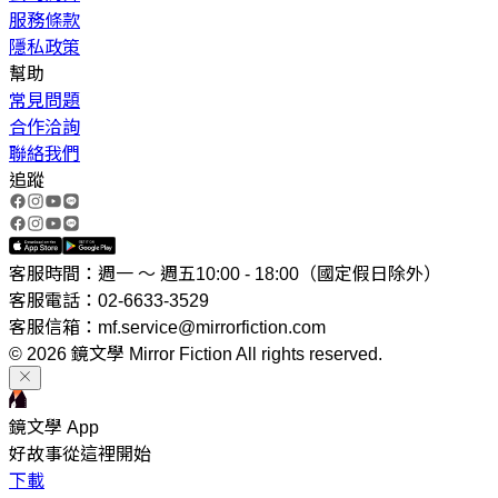
服務條款
隱私政策
幫助
常見問題
合作洽詢
聯絡我們
追蹤
客服時間：週一 ～ 週五10:00 - 18:00（國定假日除外）
客服電話：02-6633-3529
客服信箱：mf.service@mirrorfiction.com
© 2026 鏡文學 Mirror Fiction All rights reserved.
鏡文學 App
好故事從這裡開始
下載