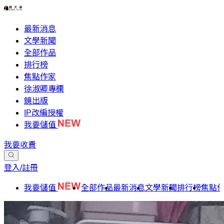
最新消息
文學新聞
全部作品
排行榜
焦點作家
徐淑卿專欄
鏡出版
IP改編授權
我要儲值
我要收費
登入/註冊
我要儲值
全部作品
最新消息
文學新聞
排行榜
焦點